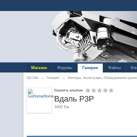
Магазин
Форумы
Галерея
Файлы
Ко
Dji-Club
→
Галерея
→
Коптеры, Аксессуары, Оборудование (разн
Оценить альбом
Вдаль P3P
3400 Км