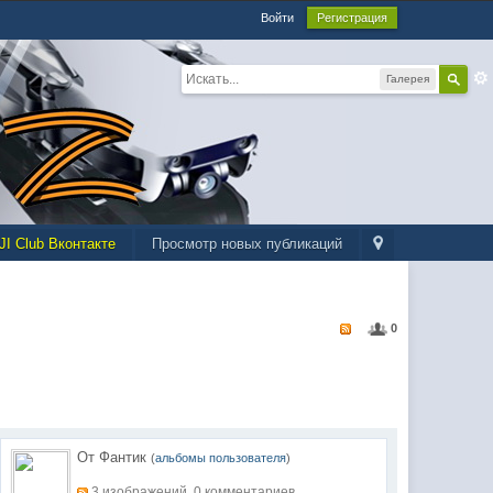
Войти
Регистрация
Галерея
JI Club Вконтакте
Просмотр новых публикаций
0
От Фантик
(
альбомы пользователя
)
3 изображений, 0 комментариев