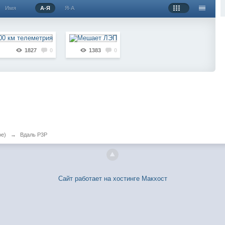
Имя
А-Я
Я-А
1827
0
1383
0
ое)
→
Вдаль P3P
Сайт работает на хостинге Макхост