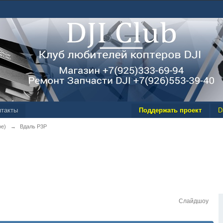
нтакты
Поддержать проект
D
ое)
→
Вдаль P3P
Слайдшоу