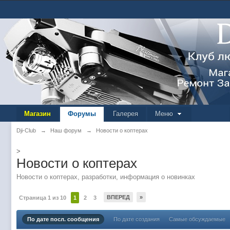
Магазин
Форумы
Галерея
Меню
Dji-Club
→
Наш форум
→
Новости о коптерах
>
Новости о коптерах
Новости о коптерах, разработки, информация о новинках
ВПЕРЕД
»
Страница 1 из 10
1
2
3
По дате посл. сообщения
По дате создания
Самые обсуждаемые