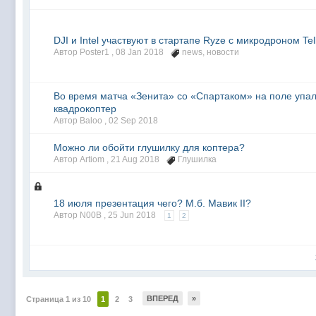
DJI и Intel участвуют в стартапе Ryze с микродроном Tel
Автор Poster1 ,
08 Jan 2018
news
,
новости
Во время матча «Зенита» со «Спартаком» на поле упа
квадрокоптер
Автор Baloo ,
02 Sep 2018
Можно ли обойти глушилку для коптера?
Автор Artiom ,
21 Aug 2018
Глушилка
18 июля презентация чего? М.б. Мавик II?
Автор N00B ,
25 Jun 2018
1
2
ВПЕРЕД
»
Страница 1 из 10
1
2
3