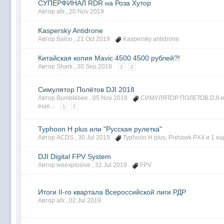
СУПЕРФИНАЛ RDR на Роза Хутор
Автор afx ,
20 Nov 2019
Kaspersky Antidrone
Автор Baloo ,
21 Oct 2019
Kaspersky antidrone
Китайская копия Mavic 4500 4500 рублей?!
Автор Shark ,
30 Sep 2018
1
2
Симулятор Полётов DJI 2018
Автор Bumblebee ,
05 Nov 2018
СИМУЛЯТОР ПОЛЕТОВ DJI
и
еще...
1
2
Typhoon H plus или "Русская рулетка"
Автор ACDS ,
30 Jul 2019
Typhoon H plus
,
Pixhawk PX4
и 1 ещ
DJI Digital FPV System
Автор weexplosive ,
31 Jul 2019
FPV
Итоги II-го квартала Всероссийской лиги РДР
Автор afx ,
02 Jul 2019