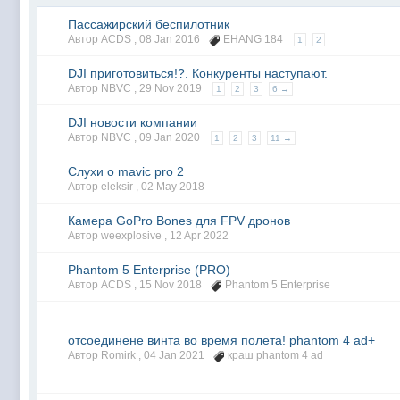
Пассажирский беспилотник
Автор ACDS ,
08 Jan 2016
EHANG 184
1
2
DJI приготовиться!?. Конкуренты наступают.
Автор NBVC ,
29 Nov 2019
1
2
3
6 →
DJI новости компании
Автор NBVC ,
09 Jan 2020
1
2
3
11 →
Слухи о mavic pro 2
Автор eleksir ,
02 May 2018
Камера GoPro Bones для FPV дронов
Автор weexplosive ,
12 Apr 2022
Phantom 5 Enterprise (PRO)
Автор ACDS ,
15 Nov 2018
Phantom 5 Enterprise
отсоединене винта во время полета! phantom 4 ad+
Автор Romirk ,
04 Jan 2021
краш phantom 4 ad