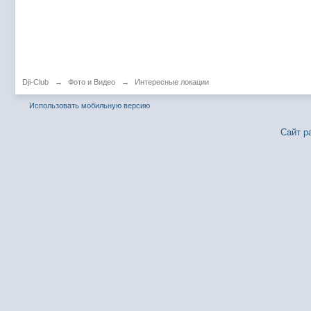
Dji-Club
→
Фото и Видео
→
Интересные локации
Использовать мобильную версию
Сайт р