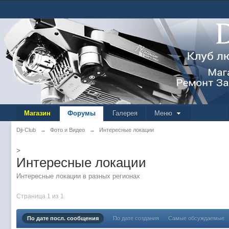
Магазин
Форумы
Галерея
Меню
Dji-Club
→
Фото и Видео
→
Интересные локации
>
Интересные локации
Интересные локации в разных регионах
Страница 1 из 1
По дате посл. сообщения
По дате создания
Самые обсуждаемые